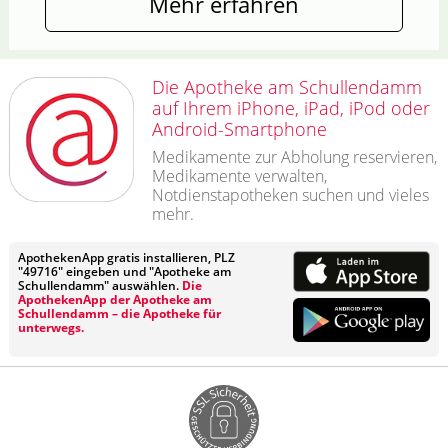
Mehr erfahren
Die Apotheke am Schullendamm
auf Ihrem iPhone, iPad, iPod oder
Android-Smartphone
Medikamente zur Abholung reservieren,
Medikamente verwalten,
Notdienstapotheken suchen und vieles
mehr.
ApothekenApp gratis installieren, PLZ
"49716" eingeben und "Apotheke am
Schullendamm" auswählen.
Die
ApothekenApp der Apotheke am
Schullendamm – die Apotheke für
unterwegs.